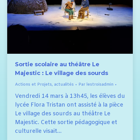
Sortie scolaire au théâtre Le
Majestic : Le village des sourds
Actions et Projets
,
actualités
Par
lestroisadmin
Vendredi 14 mars à 13h45, les élèves du
lycée Flora Tristan ont assisté à la pièce
Le village des sourds au théâtre Le
Majestic. Cette sortie pédagogique et
culturelle visait…