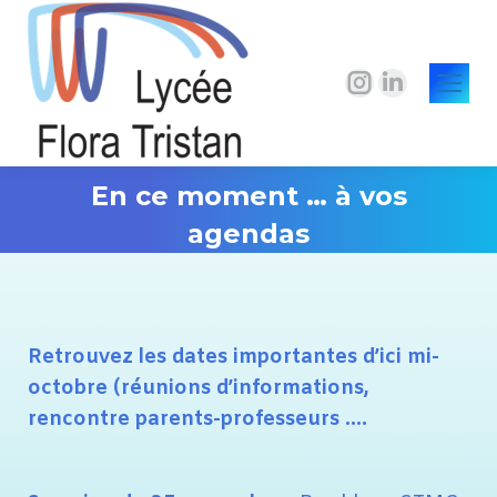
La
La
page
page
Instagram
LinkedIn
s'ouvre
s'ouvre
En ce moment … à vos
dans
dans
agendas
une
une
Vous êtes ici :
nouvelle
nouvelle
fenêtre
fenêtre
Retrouvez les dates importantes d’ici mi-
octobre (réunions d’informations,
rencontre parents-professeurs ….