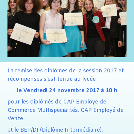
La remise des diplômes de la session 2017 et
récompenses s’est tenue au lycée
le Vendredi 24 novembre 2017 à 18 h
pour les diplômés de CAP Employé de
Commerce Multispécialités, CAP Employé de
Vente
et le BEP/DI (Diplôme Intermédiaire),