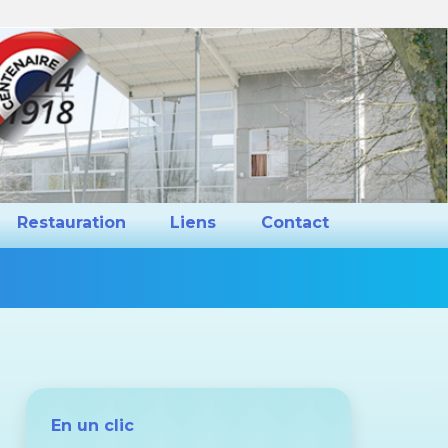
ns et Projets
Restauration
Liens
Restauration
Liens
Contact
Vous
êtes
ici :
En un clic