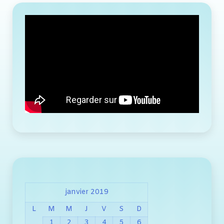
janvier 2019
L
M
M
J
V
S
D
1
2
3
4
5
6