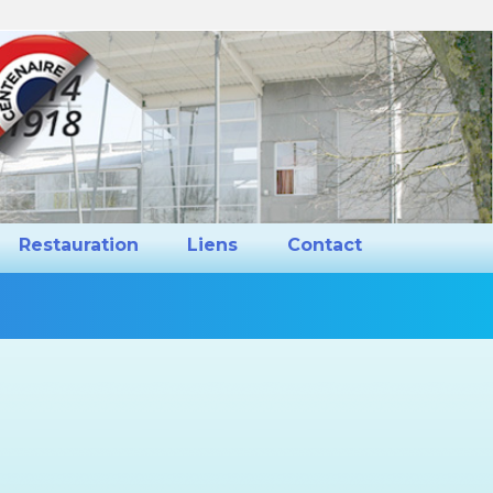
ns et Projets
Restauration
Liens
Restauration
Liens
Contact
Vous
êtes
ici :