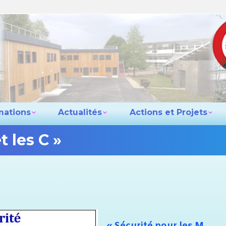
e lycée
Les formations
Actualités
Actio
Contact
mations
Actualités
Actions et Projets
t les C »