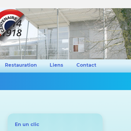
ns et Projets
Restauration
Liens
Restauration
Liens
Contact
Vous
êtes
ici :
En un clic