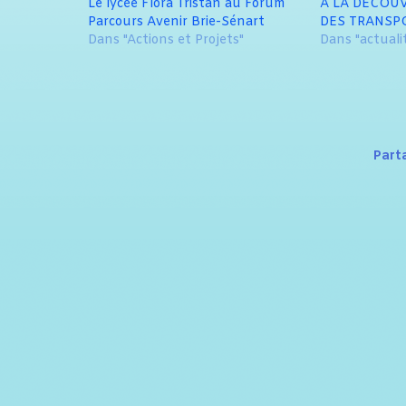
Le lycée Flora Tristan au Forum
À LA DÉCOUV
Parcours Avenir Brie-Sénart
DES TRANSP
Dans "Actions et Projets"
Dans "actuali
Part