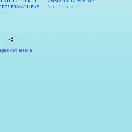
ERTE DU CUIR ET
2MMV à la Galerie Dior
ORTS FRANCILIENS
Dans "actualités"
tés"
agez cet article