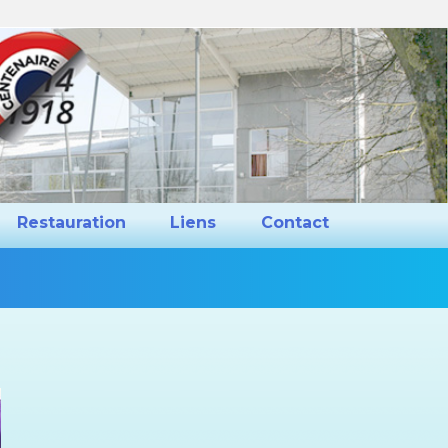
ns et Projets
Restauration
Liens
Restauration
Liens
Contact
Vous
êtes
ici :