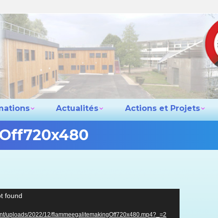
e lycée
Les formations
Actualités
Actio
Contact
mations
Actualités
Actions et Projets
Off720x480
Lecteur
ot found
vidéo
content/uploads/2022/12/flammeegalitemakingOff720x480.mp4?_=2