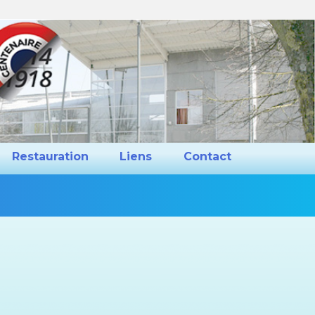
ns et Projets
Restauration
Liens
Restauration
Liens
Contact
Vous
êtes
ici :