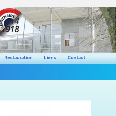
ns et Projets
Restauration
Liens
Restauration
Liens
Contact
Vous
êtes
ici :