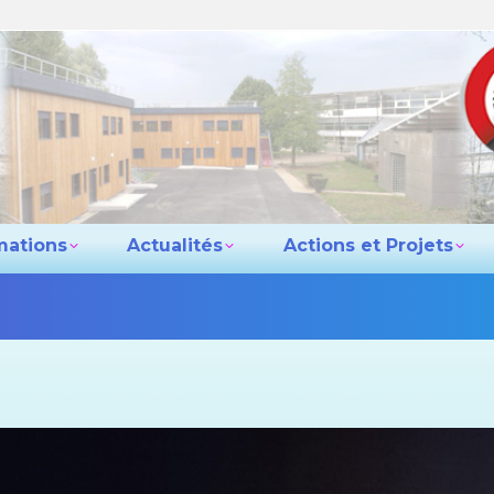
e lycée
Les formations
Actualités
Actio
Contact
mations
Actualités
Actions et Projets