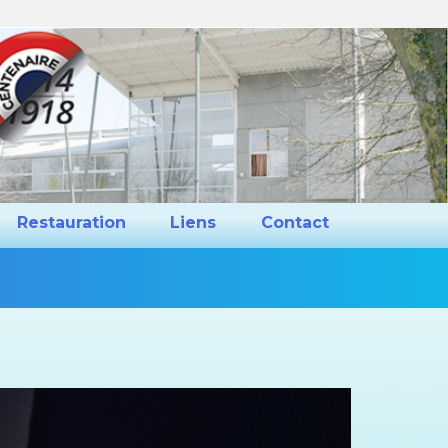
ns et Projets
Restauration
Liens
Restauration
Liens
Contact
Vous
êtes
ici :