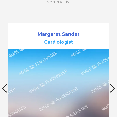
venenatis.
Margaret Sander
Cardiologist