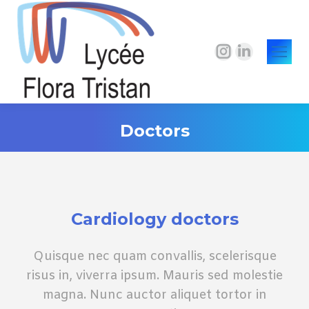
La
La
page
page
Instagram
LinkedIn
s'ouvre
s'ouvre
Doctors
dans
dans
une
une
Vous êtes ici :
nouvelle
nouvelle
fenêtre
fenêtre
Сardiology doctors
Quisque nec quam convallis, scelerisque
risus in, viverra ipsum. Mauris sed molestie
magna. Nunc auctor aliquet tortor in