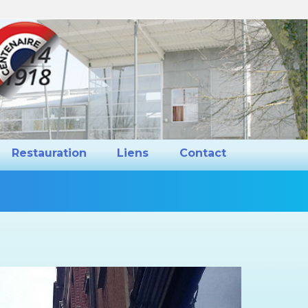
ns et Projets
Restauration
Liens
Restauration
Liens
Contact
Vous
êtes
ici :