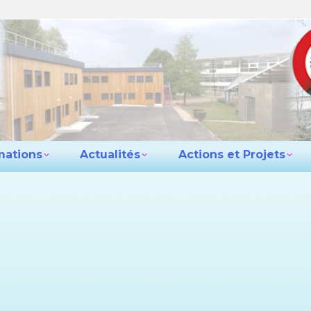
e lycée
Les formations
Actualités
Actio
Contact
mations
Actualités
Actions et Projets