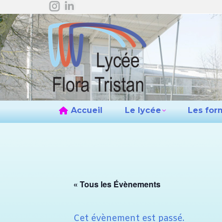
La
La
Accueil
L
page
page
Instagram
LinkedIn
s'ouvre
s'ouvre
dans
dans
une
une
nouvelle
nouvelle
fenêtre
fenêtre
Accueil
Le lycée
Les for
« Tous les Évènements
Cet évènement est passé.