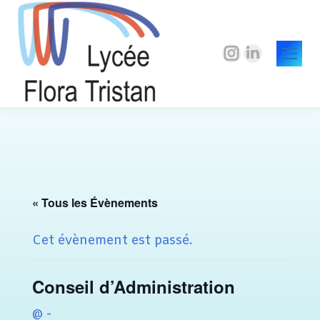
La
La
page
page
Instagram
LinkedIn
s'ouvre
s'ouvre
dans
dans
une
une
nouvelle
nouvelle
fenêtre
fenêtre
« Tous les Évènements
Cet évènement est passé.
Conseil d’Administration
@
-