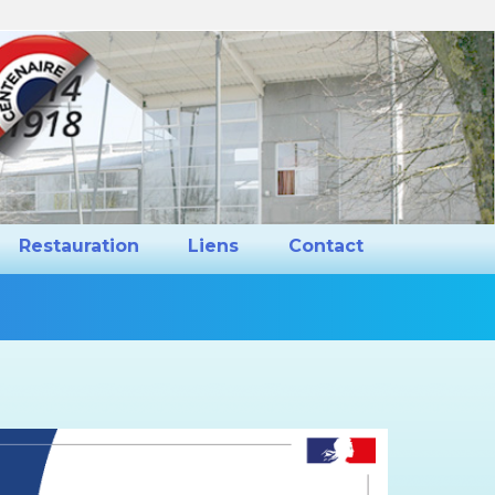
ns et Projets
Restauration
Liens
Restauration
Liens
Contact
Vous
êtes
ici :