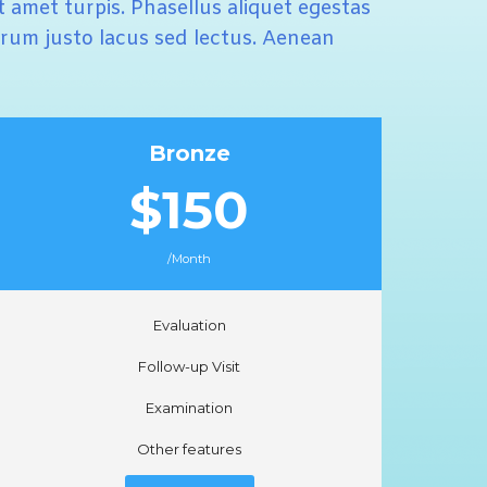
t amet turpis. Phasellus aliquet egestas
utrum justo lacus sed lectus. Aenean
Bronze
$150
/Month
Evaluation
Follow-up Visit
Examination
Other features