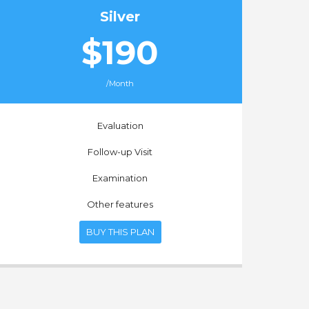
Silver
$190
/Month
Evaluation
Follow-up Visit
Examination
Other features
BUY THIS PLAN