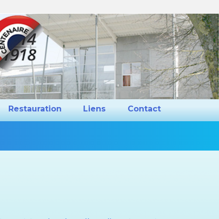
ns et Projets
Restauration
Liens
Restauration
Liens
Contact
Vous
êtes
ici :