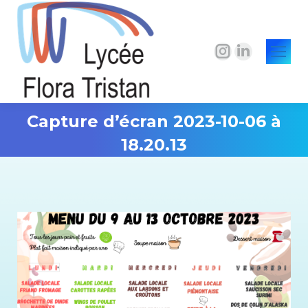
La
La
page
page
Instagram
LinkedIn
s'ouvre
s'ouvre
Capture d’écran 2023-10-06 à
dans
dans
18.20.13
une
une
Vous êtes ici :
nouvelle
nouvelle
fenêtre
fenêtre