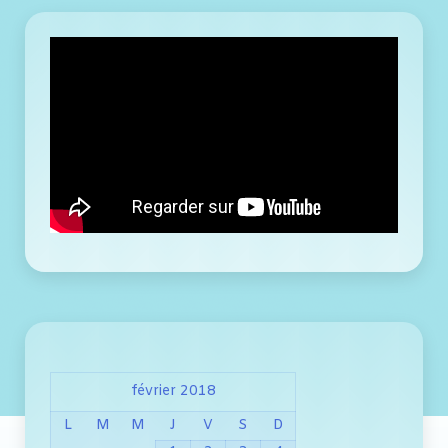
février 2018
L
M
M
J
V
S
D