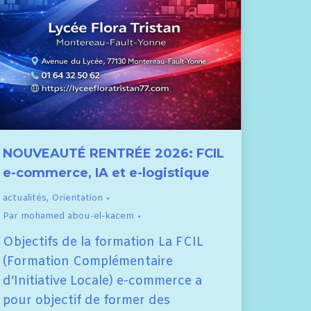
NOUVEAUTÉ RENTRÉE 2026: FCIL
e-commerce, IA et e-logistique
actualités
,
Orientation
Par
mohamed abou-el-kacem
Objectifs de la formation La FCIL
(Formation Complémentaire
d’Initiative Locale) e-commerce a
pour objectif de former des