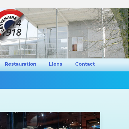
ns et Projets
Restauration
Liens
Restauration
Liens
Contact
Vous
êtes
ici :