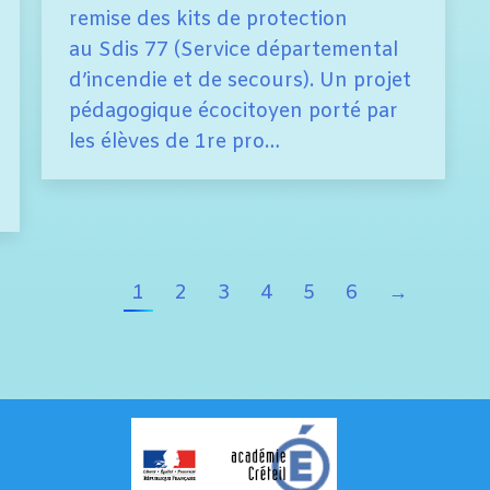
remise des kits de protection
au Sdis 77 (Service départemental
d’incendie et de secours). Un projet
pédagogique écocitoyen porté par
les élèves de 1re pro…
1
2
3
4
5
6
→