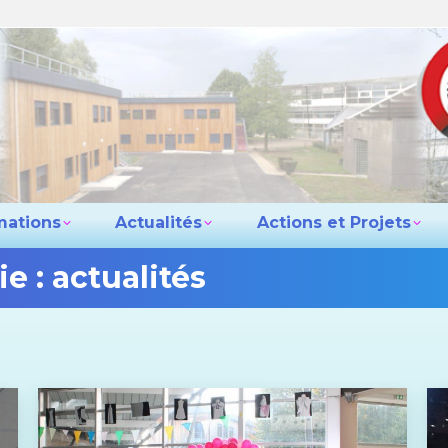
e lycée
Les formations
Actualités
Actio
Contact
mations
Actualités
Actions et Projets
ie :
actualités