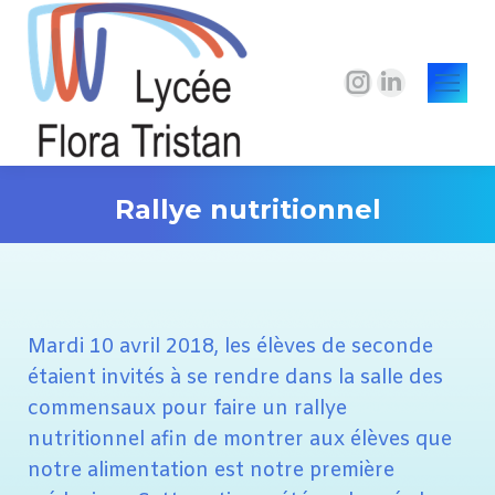
La
La
page
page
Instagram
LinkedIn
s'ouvre
s'ouvre
Rallye nutritionnel
dans
dans
une
une
Vous êtes ici :
nouvelle
nouvelle
fenêtre
fenêtre
Mardi 10 avril 2018, les élèves de seconde
étaient invités à se rendre dans la salle des
commensaux pour faire un rallye
nutritionnel afin de montrer aux élèves que
notre alimentation est notre première