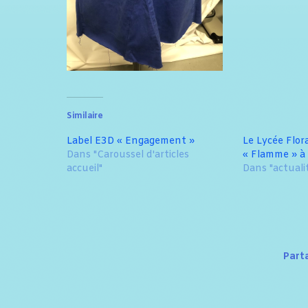
Similaire
Label E3D « Engagement »
Le Lycée Flor
Dans "Caroussel d'articles
« Flamme » à 
accueil"
Dans "actuali
Part