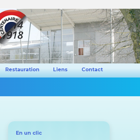
ns et Projets
Restauration
Liens
Restauration
Liens
Contact
Vous
êtes
ici :
En un clic