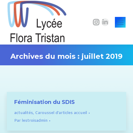
La
La
page
page
Instagram
LinkedIn
s'ouvre
s'ouvre
Archives du mois :
juillet 2019
dans
dans
une
une
Vous êtes ici :
nouvelle
nouvelle
fenêtre
fenêtre
Féminisation du SDIS
actualités
,
Caroussel d'articles accueil
Par
lestroisadmin