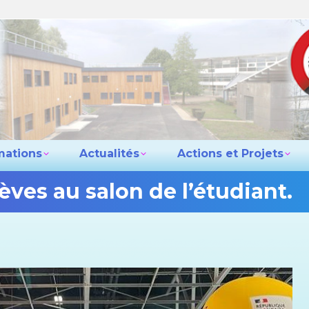
e lycée
Les formations
Actualités
Actio
Contact
mations
Actualités
Actions et Projets
lèves au salon de l’étudiant.