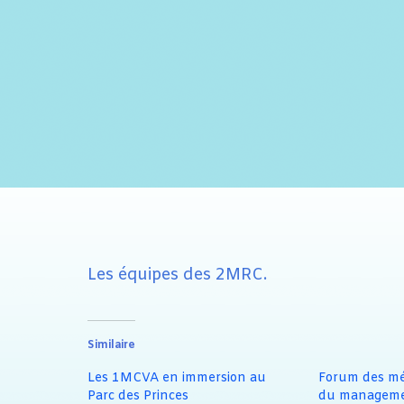
Les équipes des 2MRC.
Similaire
Les 1MCVA en immersion au
Forum des mét
Parc des Princes
du managemen