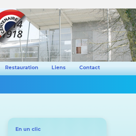
ns et Projets
Restauration
Liens
Restauration
Liens
Contact
Vous
êtes
ici :
En un clic