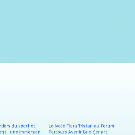
iers du sport et
Le lycée Flora Tristan au Forum
t : une immersion
Parcours Avenir Brie-Sénart