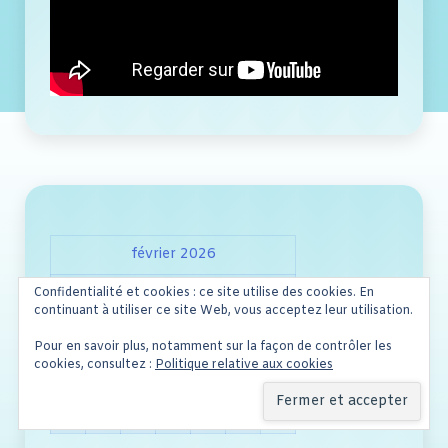
février 2026
L
M
M
J
V
S
D
Confidentialité et cookies : ce site utilise des cookies. En
continuant à utiliser ce site Web, vous acceptez leur utilisation.
1
2
3
4
5
6
7
8
Pour en savoir plus, notamment sur la façon de contrôler les
cookies, consultez :
Politique relative aux cookies
9
10
11
12
13
14
15
16
17
18
19
20
21
22
23
24
25
26
27
28