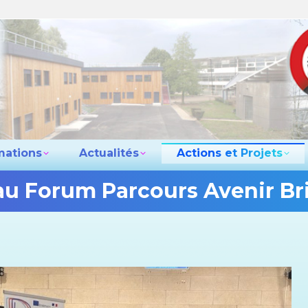
e lycée
Les formations
Actualités
Actio
Contact
mations
Actualités
Actions et Projets
 au Forum Parcours Avenir Br