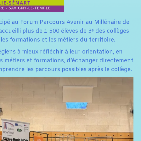
rticipé au Forum Parcours Avenir au Millénaire de
cueilli plus de 1 500 élèves de 3ᵉ des collèges
les formations et les métiers du territoire.
égiens à mieux réfléchir à leur orientation, en
es métiers et formations, d’échanger directement
prendre les parcours possibles après le collège.