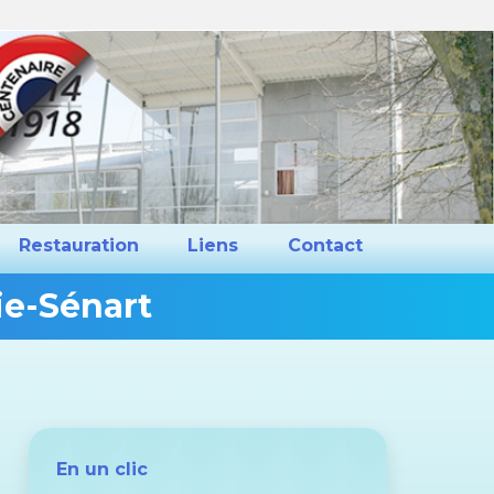
ns et Projets
Restauration
Liens
Restauration
Liens
Contact
ie-Sénart
Vous
êtes
ici :
En un clic