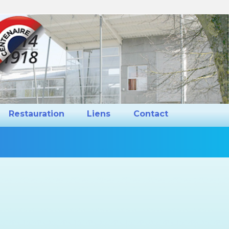
ns et Projets
Restauration
Liens
Restauration
Liens
Contact
Vous
êtes
ici :