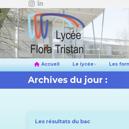
La
La
Accueil
L
page
page
Instagram
LinkedIn
s'ouvre
s'ouvre
dans
dans
une
une
nouvelle
nouvelle
fenêtre
fenêtre
Accueil
Le lycée
Les for
Archives du jour :
Les résultats du bac