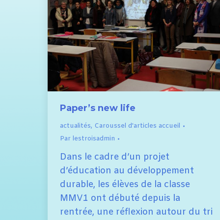
Paper’s new life
actualités
,
Caroussel d'articles accueil
Par
lestroisadmin
Dans le cadre d’un projet
d’éducation au développement
durable, les élèves de la classe
MMV1 ont débuté depuis la
rentrée, une réflexion autour du tri