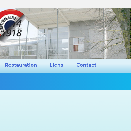
ns et Projets
Restauration
Liens
Restauration
Liens
Contact
Vous
êtes
ici :