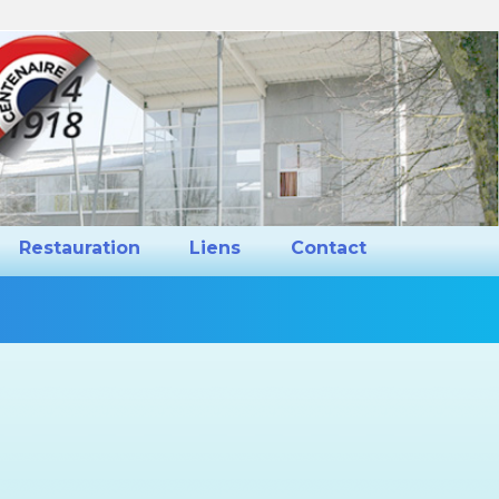
ns et Projets
Restauration
Liens
Restauration
Liens
Contact
Vous
êtes
ici :