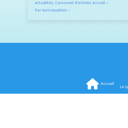
actualités
,
Caroussel d'articles accueil
Par
lestroisadmin
Accueil
Le l