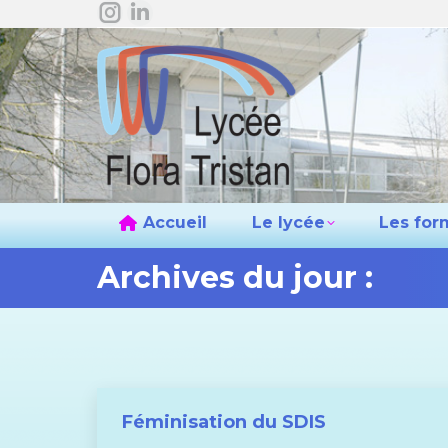
La
La
Accueil
L
page
page
Instagram
LinkedIn
s'ouvre
s'ouvre
dans
dans
une
une
nouvelle
nouvelle
fenêtre
fenêtre
Accueil
Le lycée
Les for
Archives du jour :
Féminisation du SDIS