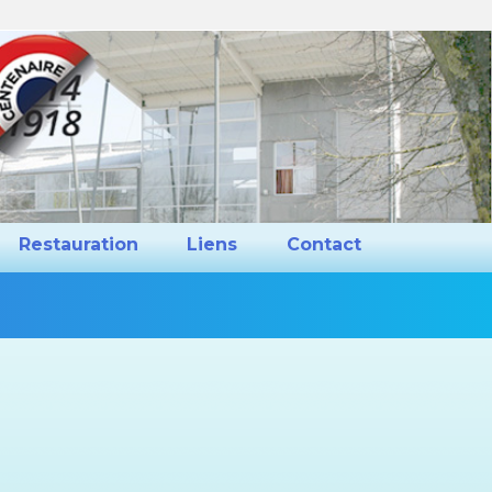
ns et Projets
Restauration
Liens
Restauration
Liens
Contact
Vous
êtes
ici :