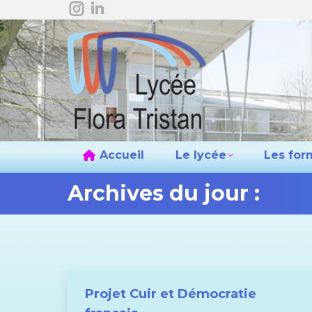
La
La
Accueil
L
page
page
Instagram
LinkedIn
s'ouvre
s'ouvre
dans
dans
une
une
nouvelle
nouvelle
fenêtre
fenêtre
Accueil
Le lycée
Les for
Archives du jour :
Projet Cuir et Démocratie