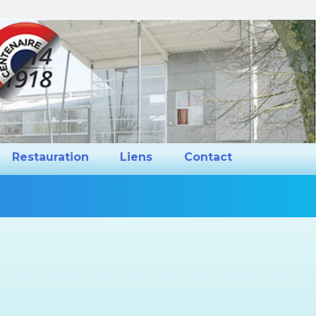
ns et Projets
Restauration
Liens
Restauration
Liens
Contact
Vous
êtes
ici :