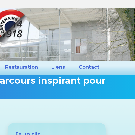
ns et Projets
Restauration
Liens
Restauration
Liens
Contact
parcours inspirant pour
Vous
êtes
ici :
En un clic