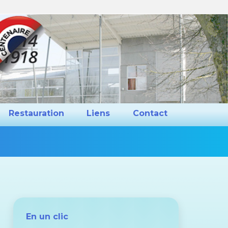
ns et Projets
Restauration
Liens
Restauration
Liens
Contact
Vous
êtes
ici :
En un clic