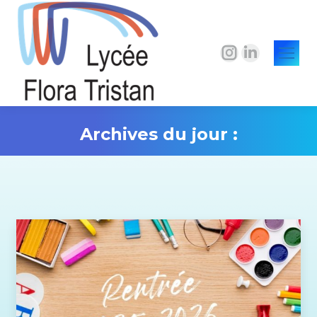
La
La
page
page
Instagram
LinkedIn
s'ouvre
s'ouvre
Archives du jour :
dans
dans
une
une
Vous êtes ici :
nouvelle
nouvelle
fenêtre
fenêtre