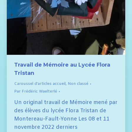
Travail de Mémoire au Lycée Flora
Tristan
Caroussel d'articles accueil
,
Non classé
Par
Frédéric Waelterlé
Un original travail de Mémoire mené par
des élèves du lycée Flora Tristan de
Montereau-Fault-Yonne Les 08 et 11
novembre 2022 derniers