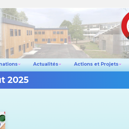
e lycée
Les formations
Actualités
Actio
Contact
mations
Actualités
Actions et Projets
t 2025