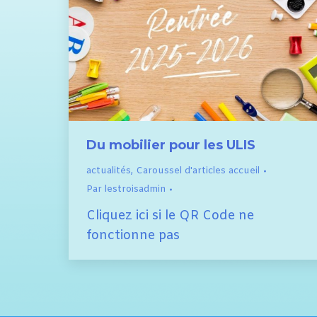
Du mobilier pour les ULIS
actualités
,
Caroussel d'articles accueil
Par
lestroisadmin
Cliquez ici si le QR Code ne
fonctionne pas