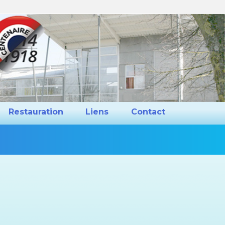
ns et Projets
Restauration
Liens
Restauration
Liens
Contact
Vous
êtes
ici :