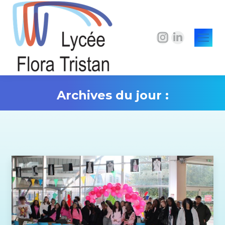
La
La
page
page
Instagram
LinkedIn
s'ouvre
s'ouvre
Archives du jour :
dans
dans
une
une
Vous êtes ici :
nouvelle
nouvelle
fenêtre
fenêtre