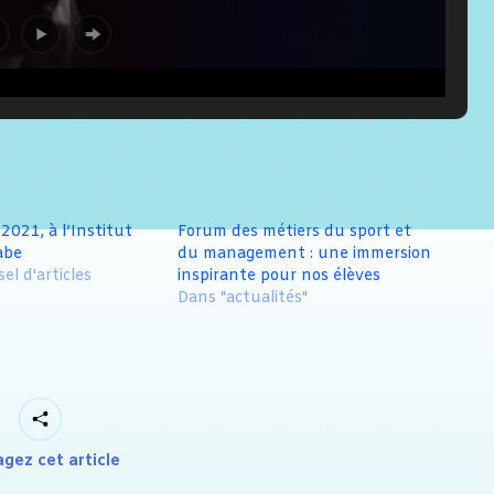
021, à l’Institut
Forum des métiers du sport et
abe
du management : une immersion
el d'articles
inspirante pour nos élèves
Dans "actualités"
agez cet article