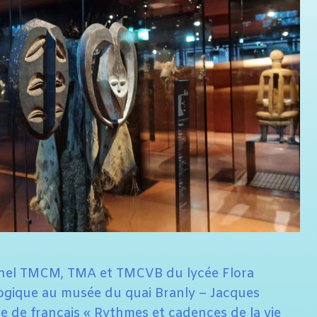
onnel TMCM, TMA et TMCVB du lycée Flora
gogique au musée du quai Branly – Jacques
me de français « Rythmes et cadences de la vie