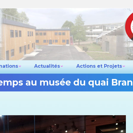
e lycée
Les formations
Actualités
Actio
Contact
mations
Actualités
Actions et Projets
emps au musée du quai Branl