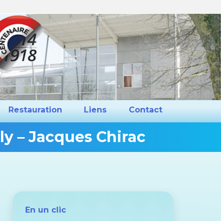
ns et Projets
Restauration
Liens
Restauration
Liens
Contact
y – Jacques Chirac
Vous
êtes
ici :
En un clic