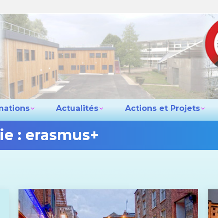
e lycée
Les formations
Actualités
Actio
Contact
mations
Actualités
Actions et Projets
ie :
erasmus+