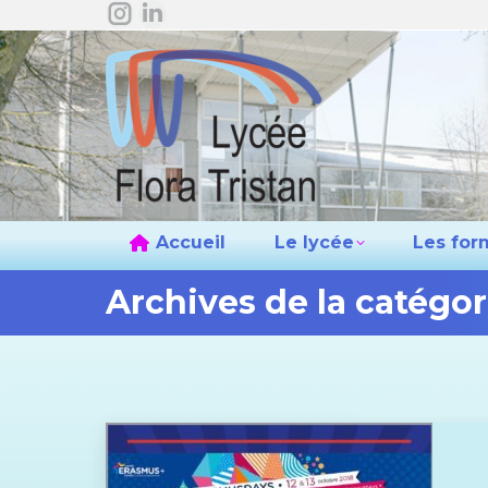
La
La
Accueil
L
page
page
Instagram
LinkedIn
s'ouvre
s'ouvre
dans
dans
une
une
nouvelle
nouvelle
fenêtre
fenêtre
Accueil
Le lycée
Les for
Archives de la catégor