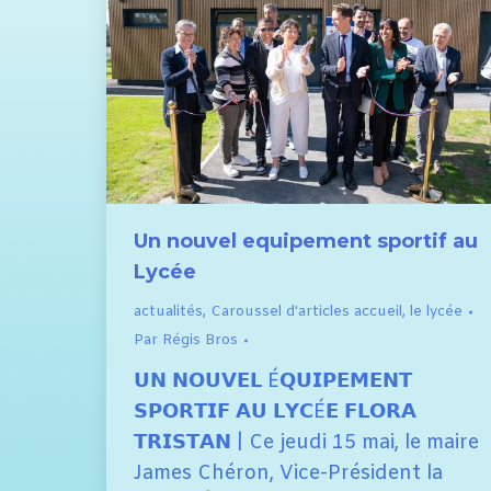
Un nouvel equipement sportif au
Lycée
actualités
,
Caroussel d'articles accueil
,
le lycée
Par
Régis Bros
𝗨𝗡 𝗡𝗢𝗨𝗩𝗘𝗟 É𝗤𝗨𝗜𝗣𝗘𝗠𝗘𝗡𝗧
𝗦𝗣𝗢𝗥𝗧𝗜𝗙 𝗔𝗨 𝗟𝗬𝗖É𝗘 𝗙𝗟𝗢𝗥𝗔
𝗧𝗥𝗜𝗦𝗧𝗔𝗡 | Ce jeudi 15 mai, le maire
James Chéron, Vice-Président la