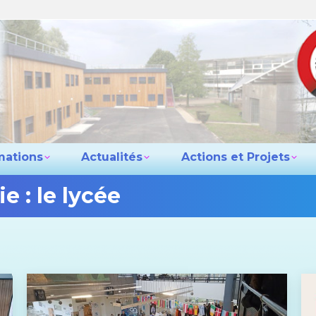
e lycée
Les formations
Actualités
Actio
Contact
mations
Actualités
Actions et Projets
ie :
le lycée