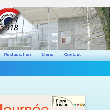
ns et Projets
Restauration
Liens
Restauration
Liens
Contact
Vous
êtes
ici :