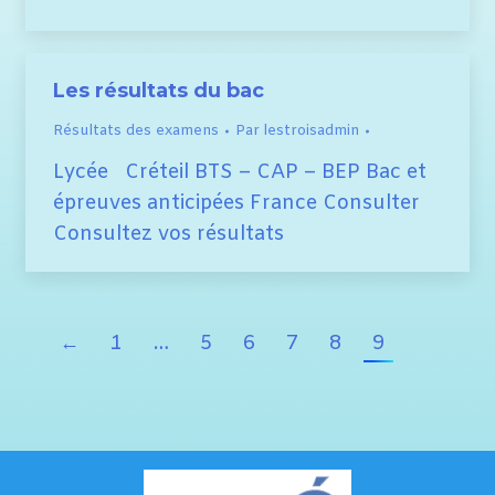
Les résultats du bac
Résultats des examens
Par
lestroisadmin
Lycée Créteil BTS – CAP – BEP Bac et
épreuves anticipées France Consulter
Consultez vos résultats
←
1
…
5
6
7
8
9