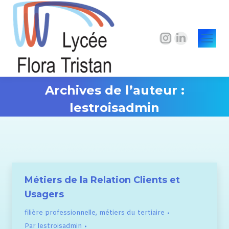
La
La
page
page
Instagram
LinkedIn
s'ouvre
s'ouvre
Archives de l’auteur :
dans
dans
lestroisadmin
une
une
Vous êtes ici :
nouvelle
nouvelle
fenêtre
fenêtre
Métiers de la Relation Clients et
Usagers
filière professionnelle
,
métiers du tertiaire
Par
lestroisadmin