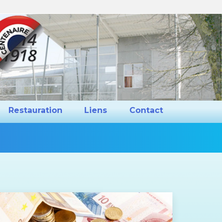
ns et Projets
Restauration
Liens
Restauration
Liens
Contact
Vous
êtes
ici :