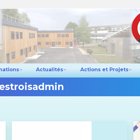
e lycée
Les formations
Actualités
Actio
Contact
mations
Actualités
Actions et Projets
lestroisadmin