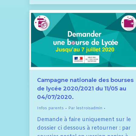
Campagne nationale des bourses
de lycée 2020/2021 du 11/05 au
04/07/2020.
Infos parents
Par
lestroisadmin
Demande à faire uniquement sur le
dossier ci dessous à retourner : par