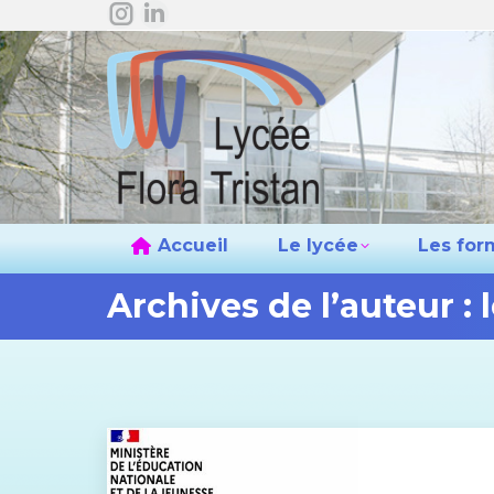
La
La
Accueil
L
page
page
Instagram
LinkedIn
s'ouvre
s'ouvre
dans
dans
une
une
nouvelle
nouvelle
fenêtre
fenêtre
Accueil
Le lycée
Les for
Archives de l’auteur :