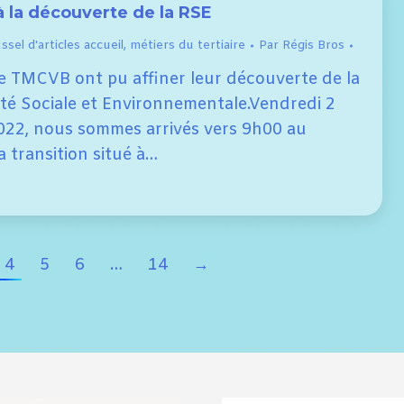
 la découverte de la RSE
sel d'articles accueil
,
métiers du tertiaire
Par
Régis Bros
de TMCVB ont pu affiner leur découverte de la
ité Sociale et Environnementale.Vendredi 2
22, nous sommes arrivés vers 9h00 au
 transition situé à…
4
5
6
…
14
→