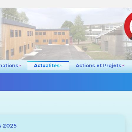
e lycée
Les formations
Actualités
Actio
Contact
mations
Actualités
Actions et Projets
s 2025