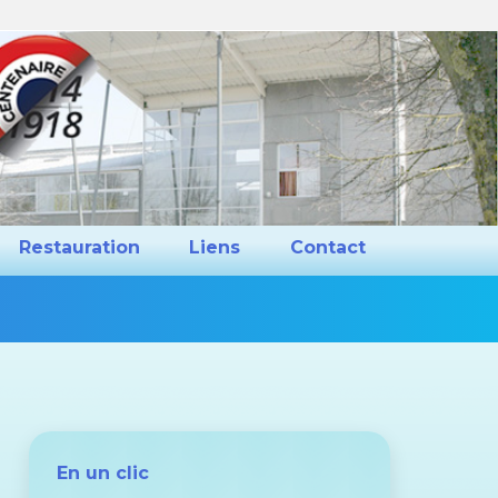
ns et Projets
Restauration
Liens
Restauration
Liens
Contact
Vous
êtes
ici :
En un clic