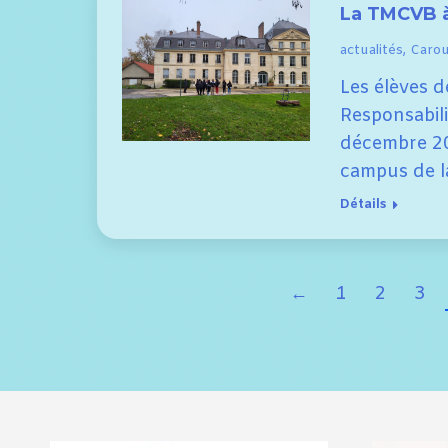
La TMCVB à
actualités
,
Carous
Les élèves 
Responsabil
décembre 20
campus de la
Détails
←
1
2
3