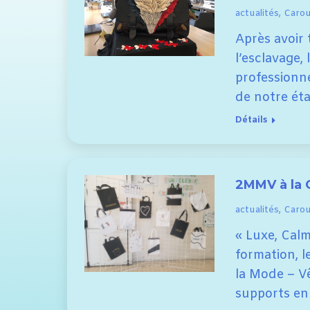
actualités
,
Carous
Après avoir 
l’esclavage,
professionne
de notre ét
Détails
2MMV à la G
actualités
,
Carous
« Luxe, Calm
formation, l
la Mode – Vê
supports en