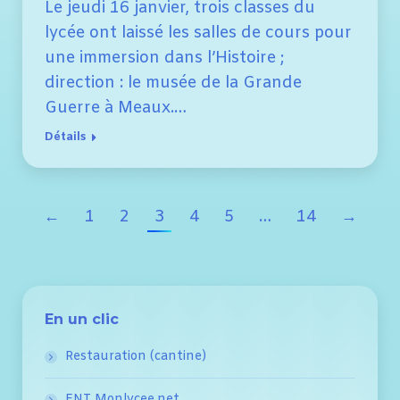
Le jeudi 16 janvier, trois classes du
lycée ont laissé les salles de cours pour
une immersion dans l’Histoire ;
direction : le musée de la Grande
Guerre à Meaux.…
Détails
←
1
2
3
4
5
…
14
→
En un clic
Restauration (cantine)
ENT Monlycee.net