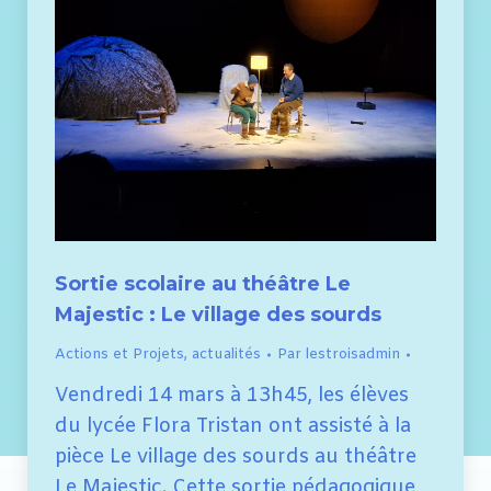
Sortie scolaire au théâtre Le
Majestic : Le village des sourds
Actions et Projets
,
actualités
Par
lestroisadmin
Vendredi 14 mars à 13h45, les élèves
du lycée Flora Tristan ont assisté à la
pièce Le village des sourds au théâtre
Le Majestic. Cette sortie pédagogique