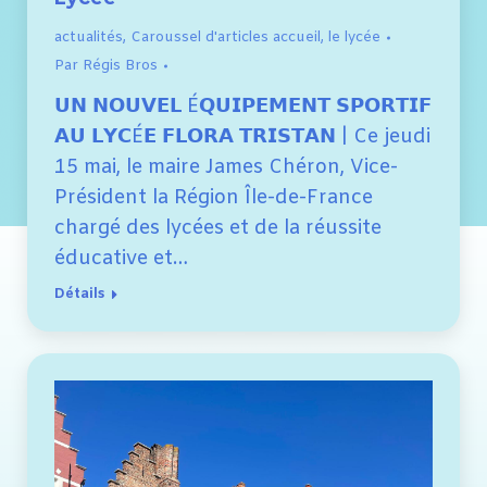
actualités
,
Caroussel d'articles accueil
,
le lycée
Par
Régis Bros
𝗨𝗡 𝗡𝗢𝗨𝗩𝗘𝗟 É𝗤𝗨𝗜𝗣𝗘𝗠𝗘𝗡𝗧 𝗦𝗣𝗢𝗥𝗧𝗜𝗙
𝗔𝗨 𝗟𝗬𝗖É𝗘 𝗙𝗟𝗢𝗥𝗔 𝗧𝗥𝗜𝗦𝗧𝗔𝗡 | Ce jeudi
15 mai, le maire James Chéron, Vice-
Président la Région Île-de-France
chargé des lycées et de la réussite
éducative et…
Détails