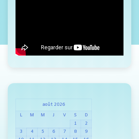
août 2026
L
M
M
J
V
S
D
1
2
3
4
5
6
7
8
9