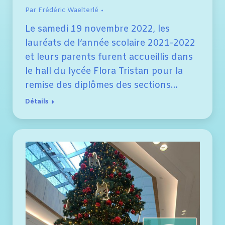
Par
Frédéric Waelterlé
Le samedi 19 novembre 2022, les
lauréats de l’année scolaire 2021-2022
et leurs parents furent accueillis dans
le hall du lycée Flora Tristan pour la
remise des diplômes des sections…
Détails