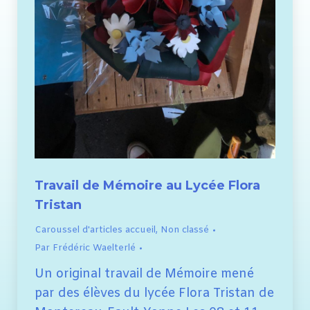
Travail de Mémoire au Lycée Flora
Tristan
Caroussel d'articles accueil
,
Non classé
Par
Frédéric Waelterlé
Un original travail de Mémoire mené
par des élèves du lycée Flora Tristan de