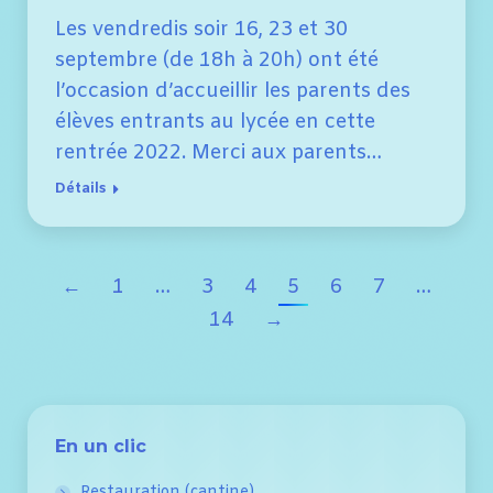
Les vendredis soir 16, 23 et 30
septembre (de 18h à 20h) ont été
l’occasion d’accueillir les parents des
élèves entrants au lycée en cette
rentrée 2022. Merci aux parents…
Détails
←
1
…
3
4
5
6
7
…
14
→
En un clic
Restauration (cantine)