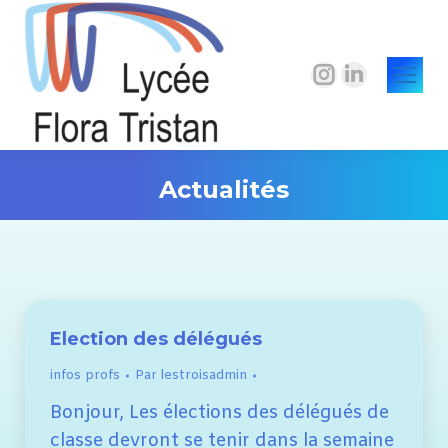
La
La
page
page
Instagram
LinkedIn
s'ouvre
s'ouvre
Actualités
dans
dans
une
une
Vous êtes ici :
nouvelle
nouvelle
fenêtre
fenêtre
Election des délégués
infos profs
Par
lestroisadmin
Bonjour, Les élections des délégués de
classe devront se tenir dans la semaine