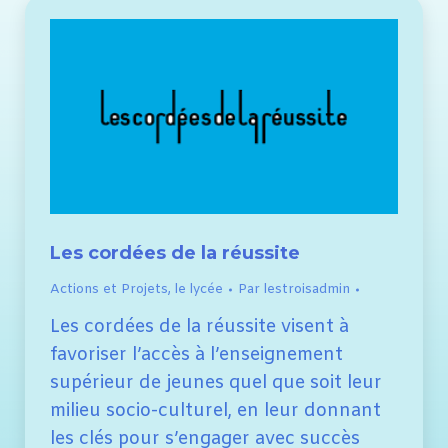
Les cordées de la réussite
Actions et Projets
,
le lycée
Par
lestroisadmin
Les cordées de la réussite visent à
favoriser l’accès à l’enseignement
supérieur de jeunes quel que soit leur
milieu socio-culturel, en leur donnant
les clés pour s’engager avec succès