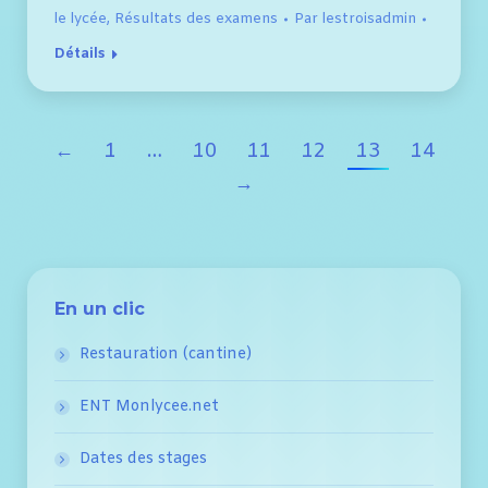
le lycée
,
Résultats des examens
Par
lestroisadmin
Détails
←
1
…
10
11
12
13
14
→
En un clic
Restauration (cantine)
ENT Monlycee.net
Dates des stages